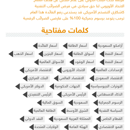
فرنسا تحث البنك الدولي على عدم التخلي عن هدف المناخ
الاتحاد الأوروبي لنا حق سيادي في فرض الضرائب التقنية
كاشكاري التضخم الأمريكي قد يستدعي رفع الفائدة هذا العام
ترمب يتوعد برسوم جمركية 100% على فارضي الضرائب الرقمية
كلمات مفتاحية
أرامكو السعودية
أسعار الطاقة
أسعار الفائدة
أسعار النفط
أسواق الطاقة
اسعار البنزين
اسعار الذهب
اسعار النفط
اسعار الوقود
الأسواق العالمية
الإمدادات العالمية
الاتحاد الأوروبي
الاقتصاد الأمريكي
الاقتصاد السعودي
الاقتصاد العالمي
البنك المركزي
التوترات الجيوسياسية
الجهات الحكومية
الدولار الأمريكي
الذكاء الاصطناعي
الرئيس الأمريكي
الرئيس التنفيذي
الرسوم الجمركية
السعودية
السوق المالية
السياسة النقدية
الشرق الأوسط
الطاقة العالمية
القطاع الخاص
المملكة العربية السعودية
النقد الدولي
النمو الاقتصادي
الهيئة العامة
الولايات المتحدة