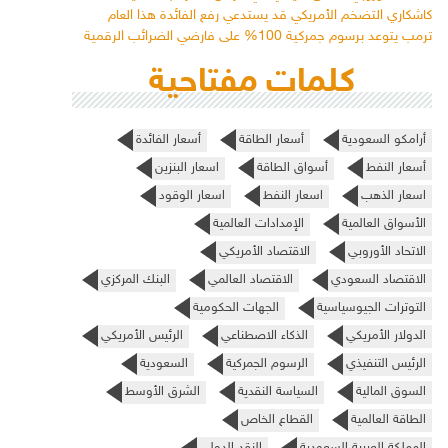
كاشكاري التضخم الأمريكي قد يستدعي رفع الفائدة هذا العام
ترمب يتوعد برسوم جمركية 100% على فارضي الضرائب الرقمية
كلمات مفتاحية
أرامكو السعودية
أسعار الطاقة
أسعار الفائدة
أسعار النفط
أسواق الطاقة
اسعار البنزين
اسعار الذهب
اسعار النفط
اسعار الوقود
الأسواق العالمية
الإمدادات العالمية
الاتحاد الأوروبي
الاقتصاد الأمريكي
الاقتصاد السعودي
الاقتصاد العالمي
البنك المركزي
التوترات الجيوسياسية
الجهات الحكومية
الدولار الأمريكي
الذكاء الاصطناعي
الرئيس الأمريكي
الرئيس التنفيذي
الرسوم الجمركية
السعودية
السوق المالية
السياسة النقدية
الشرق الأوسط
الطاقة العالمية
القطاع الخاص
المملكة العربية السعودية
النقد الدولي