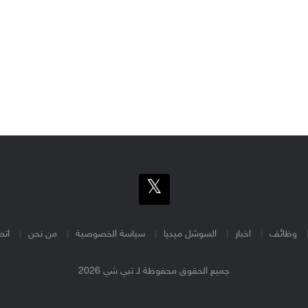
وظائف
اخبار
السوشل ميديا
سياسة الخصوصية
من نحن
اتص
جميع الحقوق محفوظة لـ تبي شي 2026