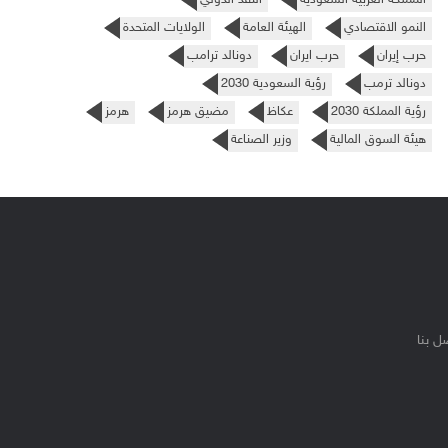
النمو الاقتصادي
الهيئة العامة
الولايات المتحدة
حرب إيران
حرب ايران
دونالد ترامب
دونالد ترمب
رؤية السعودية 2030
رؤية المملكة 2030
عكاظ
مضيق هرمز
هرمز
هيئة السوق المالية
وزير الصناعة
ل بنا