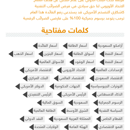
فرنسا تحث البنك الدولي على عدم التخلي عن هدف المناخ
الاتحاد الأوروبي لنا حق سيادي في فرض الضرائب التقنية
كاشكاري التضخم الأمريكي قد يستدعي رفع الفائدة هذا العام
ترمب يتوعد برسوم جمركية 100% على فارضي الضرائب الرقمية
كلمات مفتاحية
أرامكو السعودية
أسعار الطاقة
أسعار الفائدة
أسعار النفط
أسواق الطاقة
اسعار البنزين
اسعار الذهب
اسعار النفط
اسعار الوقود
الأسواق العالمية
الإمدادات العالمية
الاتحاد الأوروبي
الاقتصاد الأمريكي
الاقتصاد السعودي
الاقتصاد العالمي
البنك المركزي
التوترات الجيوسياسية
الجهات الحكومية
الدولار الأمريكي
الذكاء الاصطناعي
الرئيس الأمريكي
الرئيس التنفيذي
الرسوم الجمركية
السعودية
السوق المالية
السياسة النقدية
الشرق الأوسط
الطاقة العالمية
القطاع الخاص
المملكة العربية السعودية
النقد الدولي
النمو الاقتصادي
الهيئة العامة
الولايات المتحدة