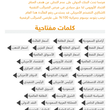
فرنسا تحث البنك الدولي على عدم التخلي عن هدف المناخ
الاتحاد الأوروبي لنا حق سيادي في فرض الضرائب التقنية
كاشكاري التضخم الأمريكي قد يستدعي رفع الفائدة هذا العام
ترمب يتوعد برسوم جمركية 100% على فارضي الضرائب الرقمية
كلمات مفتاحية
أرامكو السعودية
أسعار الطاقة
أسعار الفائدة
أسعار النفط
أسواق الطاقة
اسعار البنزين
اسعار الذهب
اسعار النفط
اسعار الوقود
الأسواق العالمية
الإمدادات العالمية
الاتحاد الأوروبي
الاقتصاد الأمريكي
الاقتصاد السعودي
الاقتصاد العالمي
البنك المركزي
التوترات الجيوسياسية
الجهات الحكومية
الدولار الأمريكي
الذكاء الاصطناعي
الرئيس الأمريكي
الرئيس التنفيذي
الرسوم الجمركية
السعودية
السوق المالية
السياسة النقدية
الشرق الأوسط
الطاقة العالمية
القطاع الخاص
المملكة العربية السعودية
النقد الدولي
النمو الاقتصادي
الهيئة العامة
الولايات المتحدة