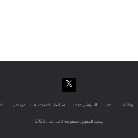
وظائف
اخبار
السوشل ميديا
سياسة الخصوصية
من نحن
اتص
جميع الحقوق محفوظة لـ تبي شي 2026