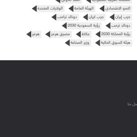
النمو الاقتصادي
الهيئة العامة
الولايات المتحدة
حرب إيران
حرب ايران
دونالد ترامب
دونالد ترمب
رؤية السعودية 2030
رؤية المملكة 2030
عكاظ
مضيق هرمز
هرمز
هيئة السوق المالية
وزير الصناعة
ل بنا