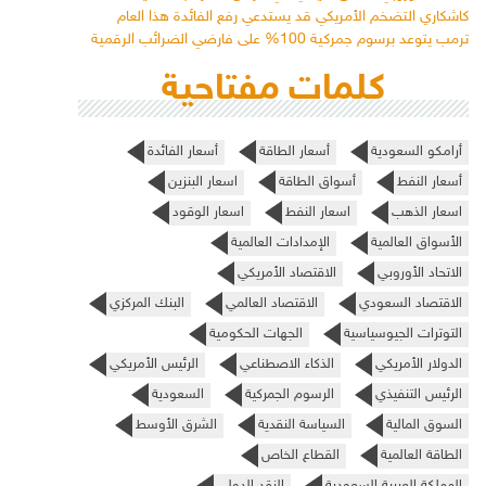
كاشكاري التضخم الأمريكي قد يستدعي رفع الفائدة هذا العام
ترمب يتوعد برسوم جمركية 100% على فارضي الضرائب الرقمية
كلمات مفتاحية
أرامكو السعودية
أسعار الطاقة
أسعار الفائدة
أسعار النفط
أسواق الطاقة
اسعار البنزين
اسعار الذهب
اسعار النفط
اسعار الوقود
الأسواق العالمية
الإمدادات العالمية
الاتحاد الأوروبي
الاقتصاد الأمريكي
الاقتصاد السعودي
الاقتصاد العالمي
البنك المركزي
التوترات الجيوسياسية
الجهات الحكومية
الدولار الأمريكي
الذكاء الاصطناعي
الرئيس الأمريكي
الرئيس التنفيذي
الرسوم الجمركية
السعودية
السوق المالية
السياسة النقدية
الشرق الأوسط
الطاقة العالمية
القطاع الخاص
المملكة العربية السعودية
النقد الدولي