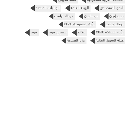
النمو الاقتصادي
الهيئة العامة
الولايات المتحدة
حرب إيران
حرب ايران
دونالد ترامب
دونالد ترمب
رؤية السعودية 2030
رؤية المملكة 2030
عكاظ
مضيق هرمز
هرمز
هيئة السوق المالية
وزير الصناعة