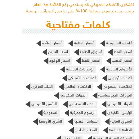
كاشكاري التضخم الأمريكي قد يستدعي رفع الفائدة هذا العام
ترمب يتوعد برسوم جمركية 100% على فارضي الضرائب الرقمية
كلمات مفتاحية
أرامكو السعودية
أسعار الطاقة
أسعار الفائدة
أسعار النفط
أسواق الطاقة
اسعار البنزين
اسعار الذهب
اسعار النفط
اسعار الوقود
الأسواق العالمية
الإمدادات العالمية
الاتحاد الأوروبي
الاقتصاد الأمريكي
الاقتصاد السعودي
الاقتصاد العالمي
البنك المركزي
التوترات الجيوسياسية
الجهات الحكومية
الدولار الأمريكي
الذكاء الاصطناعي
الرئيس الأمريكي
الرئيس التنفيذي
الرسوم الجمركية
السعودية
السوق المالية
السياسة النقدية
الشرق الأوسط
الطاقة العالمية
القطاع الخاص
المملكة العربية السعودية
النقد الدولي