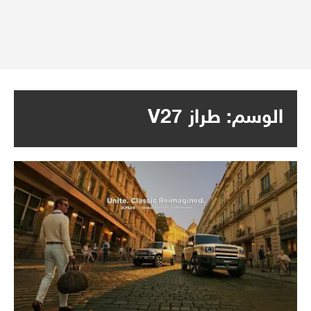
الوسم:
طراز V27