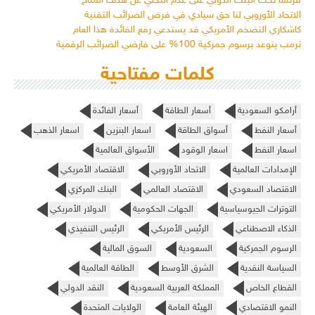
فرنسا تحث البنك الدولي على عدم التخلي عن هدف المناخ
الاتحاد الأوروبي لنا حق سيادي في فرض الضرائب التقنية
كاشكاري التضخم الأمريكي قد يستدعي رفع الفائدة هذا العام
ترمب يتوعد برسوم جمركية 100% على فارضي الضرائب الرقمية
كلمات مفتاحية
أرامكو السعودية
أسعار الطاقة
أسعار الفائدة
أسعار النفط
أسواق الطاقة
اسعار البنزين
اسعار الذهب
اسعار النفط
اسعار الوقود
الأسواق العالمية
الإمدادات العالمية
الاتحاد الأوروبي
الاقتصاد الأمريكي
الاقتصاد السعودي
الاقتصاد العالمي
البنك المركزي
التوترات الجيوسياسية
الجهات الحكومية
الدولار الأمريكي
الذكاء الاصطناعي
الرئيس الأمريكي
الرئيس التنفيذي
الرسوم الجمركية
السعودية
السوق المالية
السياسة النقدية
الشرق الأوسط
الطاقة العالمية
القطاع الخاص
المملكة العربية السعودية
النقد الدولي
النمو الاقتصادي
الهيئة العامة
الولايات المتحدة