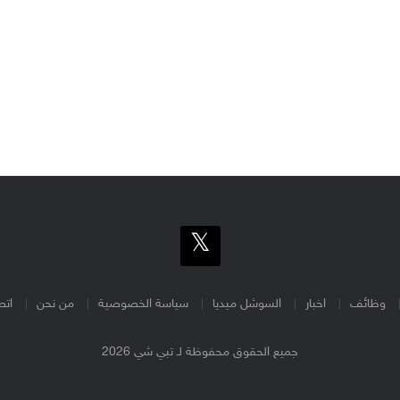
وظائف
اخبار
السوشل ميديا
سياسة الخصوصية
من نحن
اتص
جميع الحقوق محفوظة لـ تبي شي 2026