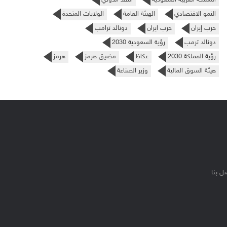
النمو الاقتصادي
الهيئة العامة
الولايات المتحدة
حرب إيران
حرب ايران
دونالد ترامب
دونالد ترمب
رؤية السعودية 2030
رؤية المملكة 2030
عكاظ
مضيق هرمز
هرمز
هيئة السوق المالية
وزير الصناعة
ل بنا