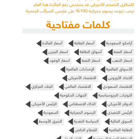
كاشكاري التضخم الأمريكي قد يستدعي رفع الفائدة هذا العام
ترمب يتوعد برسوم جمركية 100% على فارضي الضرائب الرقمية
كلمات مفتاحية
أرامكو السعودية
أسعار الطاقة
أسعار الفائدة
أسعار النفط
أسواق الطاقة
اسعار البنزين
اسعار الذهب
اسعار النفط
اسعار الوقود
الأسواق العالمية
الإمدادات العالمية
الاتحاد الأوروبي
الاقتصاد الأمريكي
الاقتصاد السعودي
الاقتصاد العالمي
البنك المركزي
التوترات الجيوسياسية
الجهات الحكومية
الدولار الأمريكي
الذكاء الاصطناعي
الرئيس الأمريكي
الرئيس التنفيذي
الرسوم الجمركية
السعودية
السوق المالية
السياسة النقدية
الشرق الأوسط
الطاقة العالمية
القطاع الخاص
المملكة العربية السعودية
النقد الدولي