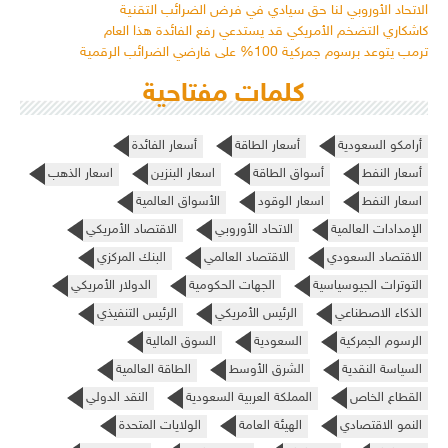
الاتحاد الأوروبي لنا حق سيادي في فرض الضرائب التقنية
كاشكاري التضخم الأمريكي قد يستدعي رفع الفائدة هذا العام
ترمب يتوعد برسوم جمركية 100% على فارضي الضرائب الرقمية
كلمات مفتاحية
أرامكو السعودية
أسعار الطاقة
أسعار الفائدة
أسعار النفط
أسواق الطاقة
اسعار البنزين
اسعار الذهب
اسعار النفط
اسعار الوقود
الأسواق العالمية
الإمدادات العالمية
الاتحاد الأوروبي
الاقتصاد الأمريكي
الاقتصاد السعودي
الاقتصاد العالمي
البنك المركزي
التوترات الجيوسياسية
الجهات الحكومية
الدولار الأمريكي
الذكاء الاصطناعي
الرئيس الأمريكي
الرئيس التنفيذي
الرسوم الجمركية
السعودية
السوق المالية
السياسة النقدية
الشرق الأوسط
الطاقة العالمية
القطاع الخاص
المملكة العربية السعودية
النقد الدولي
النمو الاقتصادي
الهيئة العامة
الولايات المتحدة