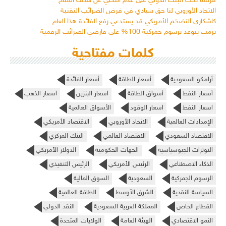
فرنسا تحث البنك الدولي على عدم التخلي عن هدف المناخ
الاتحاد الأوروبي لنا حق سيادي في فرض الضرائب التقنية
كاشكاري التضخم الأمريكي قد يستدعي رفع الفائدة هذا العام
ترمب يتوعد برسوم جمركية 100% على فارضي الضرائب الرقمية
كلمات مفتاحية
أرامكو السعودية
أسعار الطاقة
أسعار الفائدة
أسعار النفط
أسواق الطاقة
اسعار البنزين
اسعار الذهب
اسعار النفط
اسعار الوقود
الأسواق العالمية
الإمدادات العالمية
الاتحاد الأوروبي
الاقتصاد الأمريكي
الاقتصاد السعودي
الاقتصاد العالمي
البنك المركزي
التوترات الجيوسياسية
الجهات الحكومية
الدولار الأمريكي
الذكاء الاصطناعي
الرئيس الأمريكي
الرئيس التنفيذي
الرسوم الجمركية
السعودية
السوق المالية
السياسة النقدية
الشرق الأوسط
الطاقة العالمية
القطاع الخاص
المملكة العربية السعودية
النقد الدولي
النمو الاقتصادي
الهيئة العامة
الولايات المتحدة