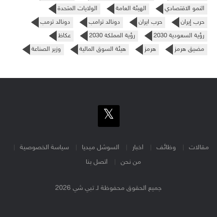
النمو الاقتصادي
الهيئة العامة
الولايات المتحدة
حرب إيران
حرب ايران
دونالد ترامب
دونالد ترمب
رؤية السعودية 2030
رؤية المملكة 2030
عكاظ
مضيق هرمز
هرمز
هيئة السوق المالية
وزير الصناعة
مقالات
وظائف
اخبار
السوشل ميديا
سياسة الخصوصية
من نحن
اتصل بنا
جميع الحقوق محفوظة لـ تبي شي 2026