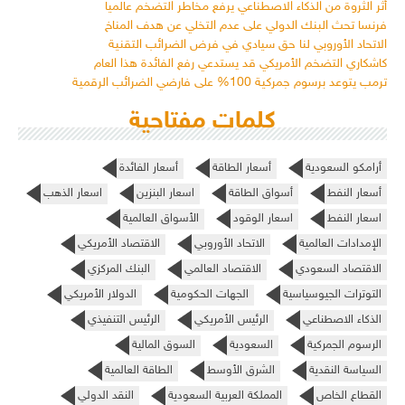
أثر الثروة من الذكاء الاصطناعي يرفع مخاطر التضخم عالمياً
فرنسا تحث البنك الدولي على عدم التخلي عن هدف المناخ
الاتحاد الأوروبي لنا حق سيادي في فرض الضرائب التقنية
كاشكاري التضخم الأمريكي قد يستدعي رفع الفائدة هذا العام
ترمب يتوعد برسوم جمركية 100% على فارضي الضرائب الرقمية
كلمات مفتاحية
أرامكو السعودية
أسعار الطاقة
أسعار الفائدة
أسعار النفط
أسواق الطاقة
اسعار البنزين
اسعار الذهب
اسعار النفط
اسعار الوقود
الأسواق العالمية
الإمدادات العالمية
الاتحاد الأوروبي
الاقتصاد الأمريكي
الاقتصاد السعودي
الاقتصاد العالمي
البنك المركزي
التوترات الجيوسياسية
الجهات الحكومية
الدولار الأمريكي
الذكاء الاصطناعي
الرئيس الأمريكي
الرئيس التنفيذي
الرسوم الجمركية
السعودية
السوق المالية
السياسة النقدية
الشرق الأوسط
الطاقة العالمية
القطاع الخاص
المملكة العربية السعودية
النقد الدولي