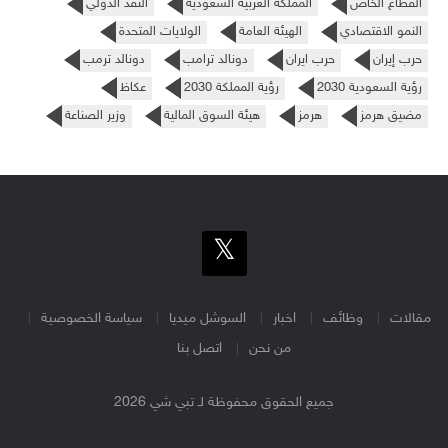
القطاع الخاص
المملكة العربية السعودية
النقد الدولي
النمو الاقتصادي
الهيئة العامة
الولايات المتحدة
حرب إيران
حرب ايران
دونالد ترامب
دونالد ترمب
رؤية السعودية 2030
رؤية المملكة 2030
عكاظ
مضيق هرمز
هرمز
هيئة السوق المالية
وزير الصناعة
مقالات
وظائف
اخبار
السوشل ميديا
سياسة الخصوصية
من نحن
اتصل بنا
جميع الحقوق محفوظة لـ تبي شي 2026