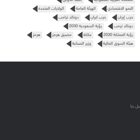
النمو الاقتصادي
الهيئة العامة
الولايات المتحدة
حرب إيران
حرب ايران
دونالد ترامب
دونالد ترمب
رؤية السعودية 2030
رؤية المملكة 2030
عكاظ
مضيق هرمز
هرمز
هيئة السوق المالية
وزير الصناعة
ل بنا