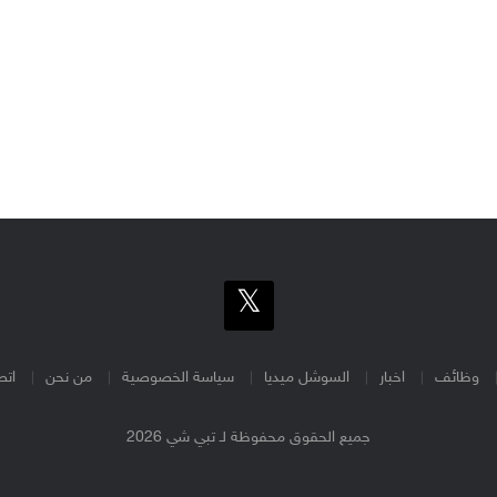
وظائف
اخبار
السوشل ميديا
سياسة الخصوصية
من نحن
اتص
جميع الحقوق محفوظة لـ تبي شي 2026