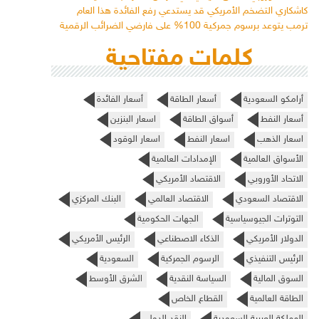
كاشكاري التضخم الأمريكي قد يستدعي رفع الفائدة هذا العام
ترمب يتوعد برسوم جمركية 100% على فارضي الضرائب الرقمية
كلمات مفتاحية
أرامكو السعودية
أسعار الطاقة
أسعار الفائدة
أسعار النفط
أسواق الطاقة
اسعار البنزين
اسعار الذهب
اسعار النفط
اسعار الوقود
الأسواق العالمية
الإمدادات العالمية
الاتحاد الأوروبي
الاقتصاد الأمريكي
الاقتصاد السعودي
الاقتصاد العالمي
البنك المركزي
التوترات الجيوسياسية
الجهات الحكومية
الدولار الأمريكي
الذكاء الاصطناعي
الرئيس الأمريكي
الرئيس التنفيذي
الرسوم الجمركية
السعودية
السوق المالية
السياسة النقدية
الشرق الأوسط
الطاقة العالمية
القطاع الخاص
المملكة العربية السعودية
النقد الدولي