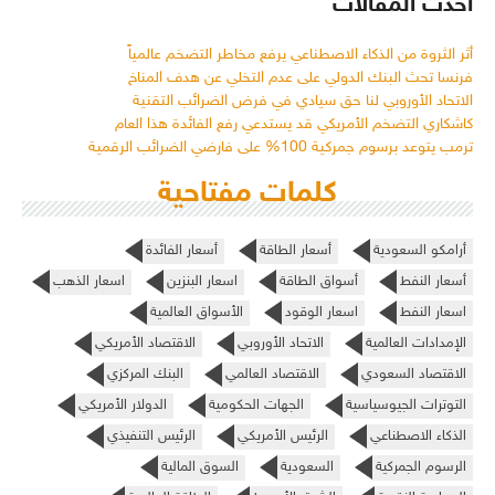
أحدث المقالات
أثر الثروة من الذكاء الاصطناعي يرفع مخاطر التضخم عالمياً
فرنسا تحث البنك الدولي على عدم التخلي عن هدف المناخ
الاتحاد الأوروبي لنا حق سيادي في فرض الضرائب التقنية
كاشكاري التضخم الأمريكي قد يستدعي رفع الفائدة هذا العام
ترمب يتوعد برسوم جمركية 100% على فارضي الضرائب الرقمية
كلمات مفتاحية
أرامكو السعودية
أسعار الطاقة
أسعار الفائدة
أسعار النفط
أسواق الطاقة
اسعار البنزين
اسعار الذهب
اسعار النفط
اسعار الوقود
الأسواق العالمية
الإمدادات العالمية
الاتحاد الأوروبي
الاقتصاد الأمريكي
الاقتصاد السعودي
الاقتصاد العالمي
البنك المركزي
التوترات الجيوسياسية
الجهات الحكومية
الدولار الأمريكي
الذكاء الاصطناعي
الرئيس الأمريكي
الرئيس التنفيذي
الرسوم الجمركية
السعودية
السوق المالية