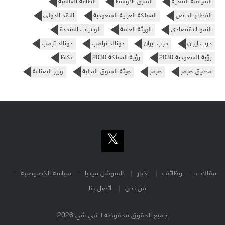
السياسة النقدية
الشرق الأوسط
الطاقة العالمية
القطاع الخاص
المملكة العربية السعودية
النقد الدولي
النمو الاقتصادي
الهيئة العامة
الولايات المتحدة
حرب إيران
حرب ايران
دونالد ترامب
دونالد ترمب
رؤية السعودية 2030
رؤية المملكة 2030
عكاظ
مضيق هرمز
هرمز
هيئة السوق المالية
وزير الصناعة
مقالات
وظائف
اخبار
السوشل ميديا
سياسة الخصوصية
من نحن
اتصل بنا
جميع الحقوق محفوظة لـ تبي شي 2026