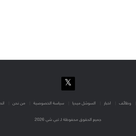
وظائف
اخبار
السوشل ميديا
سياسة الخصوصية
من نحن
اتص
جميع الحقوق محفوظة لـ تبي شي 2026