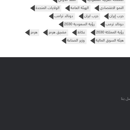
النمو الاقتصادي
الهيئة العامة
الولايات المتحدة
حرب إيران
حرب ايران
دونالد ترامب
دونالد ترمب
رؤية السعودية 2030
رؤية المملكة 2030
عكاظ
مضيق هرمز
هرمز
هيئة السوق المالية
وزير الصناعة
ل بنا