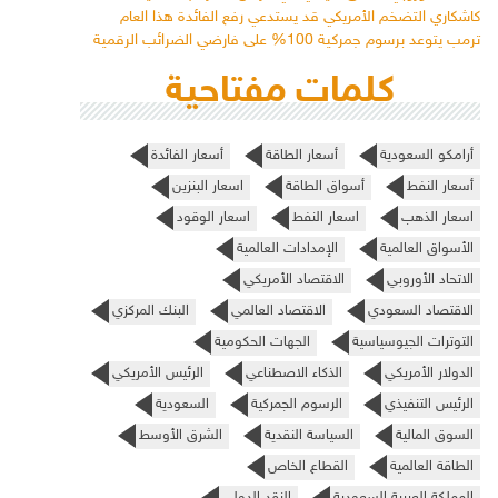
كاشكاري التضخم الأمريكي قد يستدعي رفع الفائدة هذا العام
ترمب يتوعد برسوم جمركية 100% على فارضي الضرائب الرقمية
كلمات مفتاحية
أرامكو السعودية
أسعار الطاقة
أسعار الفائدة
أسعار النفط
أسواق الطاقة
اسعار البنزين
اسعار الذهب
اسعار النفط
اسعار الوقود
الأسواق العالمية
الإمدادات العالمية
الاتحاد الأوروبي
الاقتصاد الأمريكي
الاقتصاد السعودي
الاقتصاد العالمي
البنك المركزي
التوترات الجيوسياسية
الجهات الحكومية
الدولار الأمريكي
الذكاء الاصطناعي
الرئيس الأمريكي
الرئيس التنفيذي
الرسوم الجمركية
السعودية
السوق المالية
السياسة النقدية
الشرق الأوسط
الطاقة العالمية
القطاع الخاص
المملكة العربية السعودية
النقد الدولي