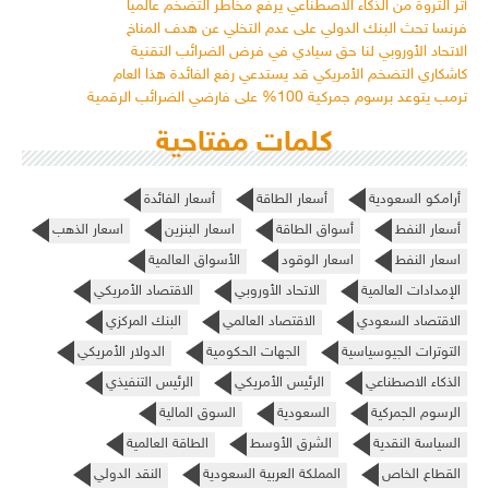
أثر الثروة من الذكاء الاصطناعي يرفع مخاطر التضخم عالمياً
فرنسا تحث البنك الدولي على عدم التخلي عن هدف المناخ
الاتحاد الأوروبي لنا حق سيادي في فرض الضرائب التقنية
كاشكاري التضخم الأمريكي قد يستدعي رفع الفائدة هذا العام
ترمب يتوعد برسوم جمركية 100% على فارضي الضرائب الرقمية
كلمات مفتاحية
أرامكو السعودية
أسعار الطاقة
أسعار الفائدة
أسعار النفط
أسواق الطاقة
اسعار البنزين
اسعار الذهب
اسعار النفط
اسعار الوقود
الأسواق العالمية
الإمدادات العالمية
الاتحاد الأوروبي
الاقتصاد الأمريكي
الاقتصاد السعودي
الاقتصاد العالمي
البنك المركزي
التوترات الجيوسياسية
الجهات الحكومية
الدولار الأمريكي
الذكاء الاصطناعي
الرئيس الأمريكي
الرئيس التنفيذي
الرسوم الجمركية
السعودية
السوق المالية
السياسة النقدية
الشرق الأوسط
الطاقة العالمية
القطاع الخاص
المملكة العربية السعودية
النقد الدولي