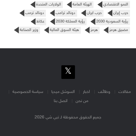
النمو الاقتصادي
الهيئة العامة
الولايات المتحدة
حرب إيران
حرب ايران
دونالد ترامب
دونالد ترمب
رؤية السعودية 2030
رؤية المملكة 2030
عكاظ
مضيق هرمز
هرمز
هيئة السوق المالية
وزير الصناعة
مقالات
وظائف
اخبار
السوشل ميديا
سياسة الخصوصية
من نحن
اتصل بنا
جميع الحقوق محفوظة لـ تبي شي 2026